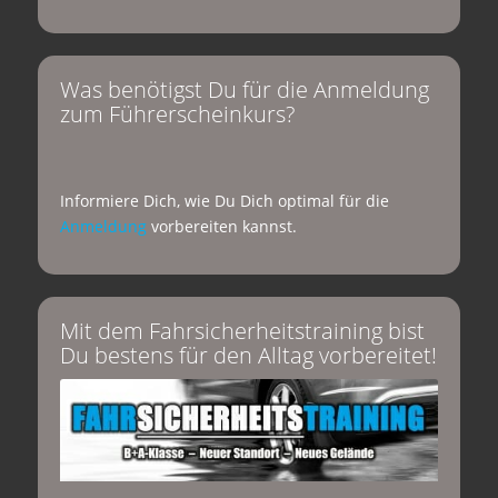
Was benötigst Du für die Anmeldung
zum Führerscheinkurs?
Informiere Dich, wie Du Dich optimal für die
Anmeldung
vorbereiten kannst.
Mit dem Fahrsicherheitstraining bist
Du bestens für den Alltag vorbereitet!