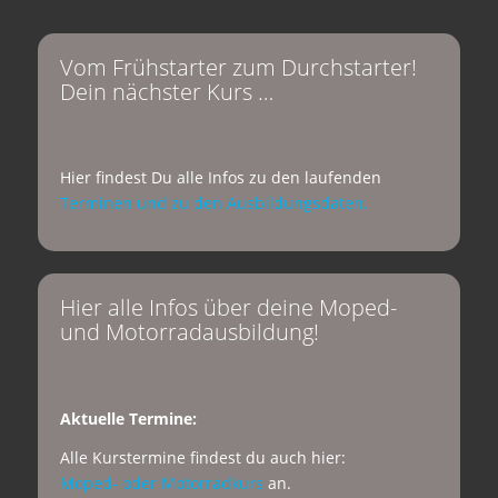
Vom Frühstarter zum Durchstarter!
Dein nächster Kurs …
Hier findest Du alle Infos zu den laufenden
Terminen und zu den Ausbildungsdaten.
Hier alle Infos über deine Moped-
und Motorradausbildung!
Aktuelle Termine:
Alle Kurstermine findest du auch hier:
Moped- oder Motorradkurs
an.