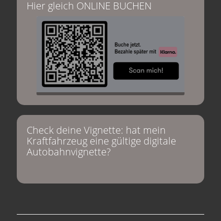
Hier gleich ONLINE BUCHEN
Check deine Vignette: hat mein
Kraftfahrzeug eine gültige digitale
Autobahnvignette?