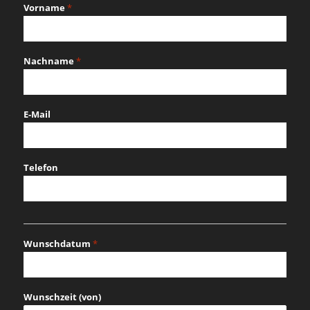
Vorname
*
Nachname
*
E-Mail
Telefon
Wunschdatum
*
MM
Schrägstrich
Wunschzeit (von)
TT