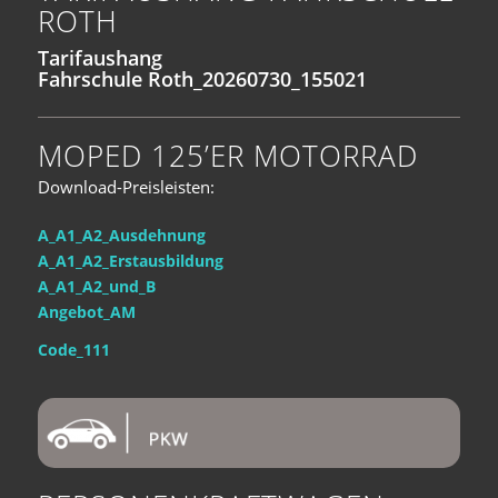
ROTH
Tarifaushang
Fahrschule
Roth_20260730_155021
MOPED 125’ER MOTORRAD
Download-Preisleisten:
A_A1_A2_Ausdehnung
A_A1_A2_Erstausbildung
A_A1_A2_und_B
Angebot_AM
Code_111