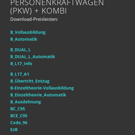
PERSONENKRAFTWAGEN
(PKW) + KOMBI
Download-Preisleisten:
B
_Vollausbildung
B_Automatik
B_DUAL_L
B_DUAL_L_Automatik
B_L17_Info
B_L17_A1
B_Übertritt_Entzug
B-Einzeltheorie-Vollausbildung
B_Einzeltheorie_Automatik
B_Ausdehnung
BC_C95
BCE_C95
Code_96
EzB