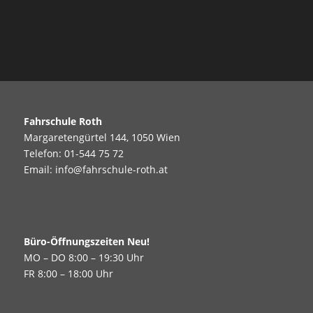
Fahrschule Roth
Margaretengürtel 144, 1050 Wien
Telefon:
01-544 75 72
Email:
info@fahrschule-roth.at
Büro-Öffnungszeiten Neu!
MO – DO 8:00 – 19:30 Uhr
FR 8:00 – 18:00 Uhr