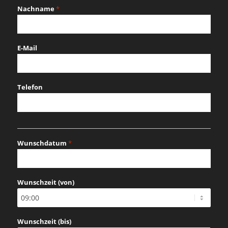
Nachname
*
E-Mail
Telefon
Wunschdatum
*
MM
Schrägstrich
Wunschzeit (von)
TT
Schrägstrich
JJJJ
Wunschzeit (bis)