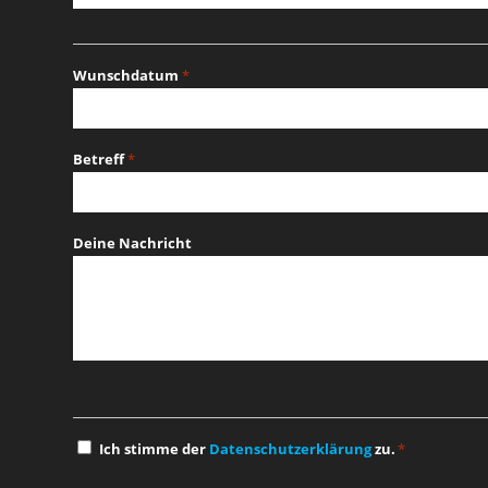
Wunschdatum
*
MM
Schrägstrich
Betreff
*
TT
Schrägstrich
JJJJ
Deine Nachricht
Einwilligung
Ich stimme der
Datenschutzerklärung
zu.
*
*