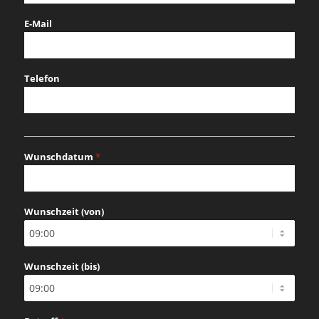
E-Mail
Telefon
Wunschdatum
*
MM
Schrägstrich
Wunschzeit (von)
TT
Schrägstrich
JJJJ
Wunschzeit (bis)