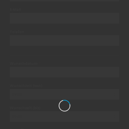
E-Mail
Telefon
Wunschdatum
*
MM
Schrägstrich
Wunschzeit (von)
TT
Schrägstrich
JJJJ
Wunschzeit (bis)