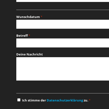
Wunschdatum
*
MM
Schrägstrich
Betreff
*
TT
Schrägstrich
JJJJ
Deine Nachricht
Einwilligung
Ich stimme der
Datenschutzerklärung
zu.
*
*