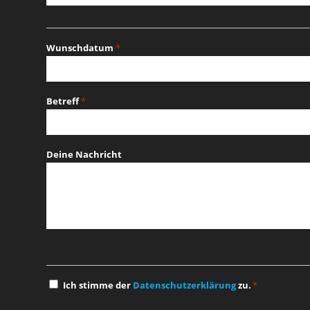
Wunschdatum
*
MM
Schrägstrich
Betreff
*
TT
Schrägstrich
JJJJ
Deine Nachricht
Einwilligung
Ich stimme der
Datenschutzerklärung
zu.
*
*