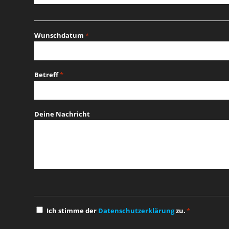
Wunschdatum
*
MM
Schrägstrich
Betreff
*
TT
Schrägstrich
JJJJ
Deine Nachricht
Einwilligung
Ich stimme der
Datenschutzerklärung
zu.
*
*