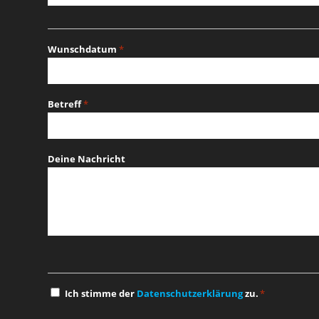
Wunschdatum
*
MM
Schrägstrich
Betreff
*
TT
Schrägstrich
JJJJ
Deine Nachricht
Einwilligung
Ich stimme der
Datenschutzerklärung
zu.
*
*