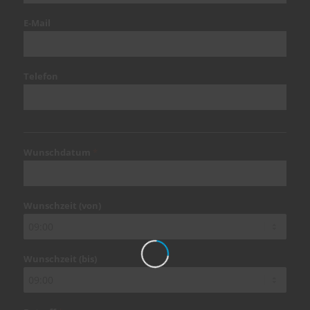
E-Mail
Telefon
Wunschdatum
*
MM
Schrägstrich
Wunschzeit (von)
TT
Schrägstrich
JJJJ
Wunschzeit (bis)