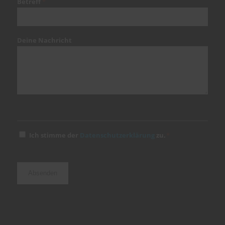
Betreff
*
Deine Nachricht
Einwilligung
Ich stimme der
Datenschutzerklärung
zu.
*
*