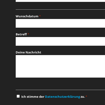
Wunschdatum
*
MM
Schrägstrich
Betreff
*
TT
Schrägstrich
JJJJ
Deine Nachricht
Einwilligung
Ich stimme der
Datenschutzerklärung
zu.
*
*